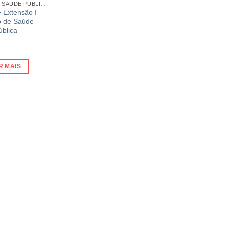
GESTÃO DE SAÚDE PÚBLICA
e Extensão I –
 de Saúde
ública
R MAIS