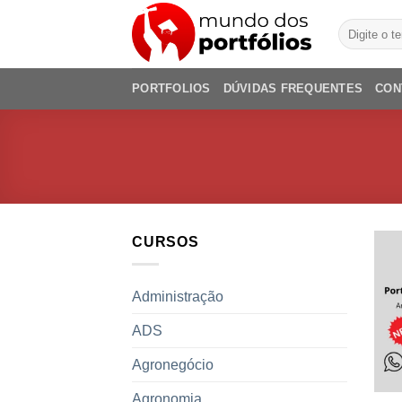
Skip
Pesquisar
to
por:
content
PORTFOLIOS
DÚVIDAS FREQUENTES
CON
CURSOS
Administração
ADS
Agronegócio
Agronomia