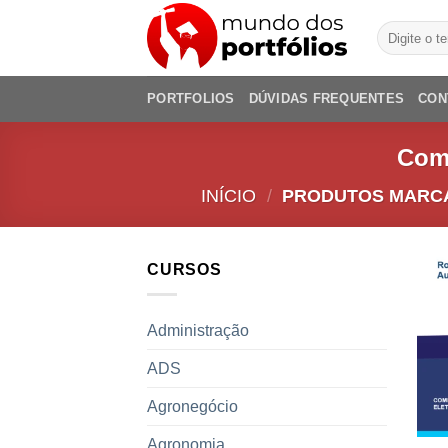
Skip
Pesquisar
to
por:
content
PORTFOLIOS
DÚVIDAS FREQUENTES
CON
Comp
INÍCIO
/
PRODUTOS MARCAD
CURSOS
Administração
ADS
Agronegócio
Agronomia