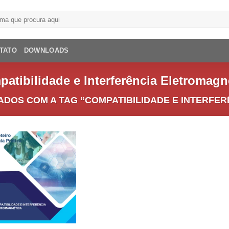
TATO
DOWNLOADS
atibilidade e Interferência Eletromagn
OS COM A TAG “COMPATIBILIDADE E INTERFER