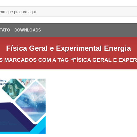
TATO
DOWNLOADS
Física Geral e Experimental Energia
 MARCADOS COM A TAG “FÍSICA GERAL E EXPER