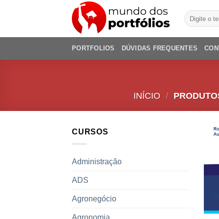
Skip
Pesquisar
to
por:
content
PORTFOLIOS
DÚVIDAS FREQUENTES
CON
INÍCIO
/
PRODUTOS
CURSOS
Administração
ADS
Agronegócio
Agronomia