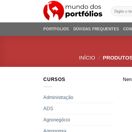
Skip
Pesquisar
to
por:
content
PORTFOLIOS
DÚVIDAS FREQUENTES
CON
INÍCIO
/
PRODUTOS
CURSOS
Nenh
Administração
ADS
Agronegócio
Agronomia