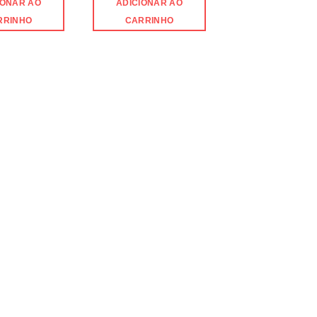
IONAR AO
ADICIONAR AO
RRINHO
CARRINHO