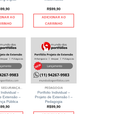
$
99,90
R$
99,90
IONAR AO
ADICIONAR AO
RRINHO
CARRINHO
GESTÃO EM SEGURANÇA PÚBLICA
PEDAGOGIA
 Individual –
Portfolio Individual –
de Extensão –
Projeto de Extensão I –
nça Pública
Pedagogia
$
99,90
R$
99,90