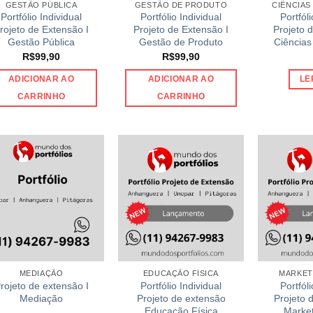
GESTÃO PÚBLICA
GESTÃO DE PRODUTO
CIÊNCIAS
Portfólio Individual
Portfólio Individual
Portfóli
rojeto de Extensão I
Projeto de Extensão I
Projeto 
Gestão Pública
Gestão de Produto
Ciência
R$
99,90
R$
99,90
ADICIONAR AO
ADICIONAR AO
LE
CARRINHO
CARRINHO
MEDIAÇÃO
EDUCAÇÃO FÍSICA
MARKET
rojeto de extensão I
Portfólio Individual
Portfóli
Mediação
Projeto de extensão
Projeto 
Educação Física
Market