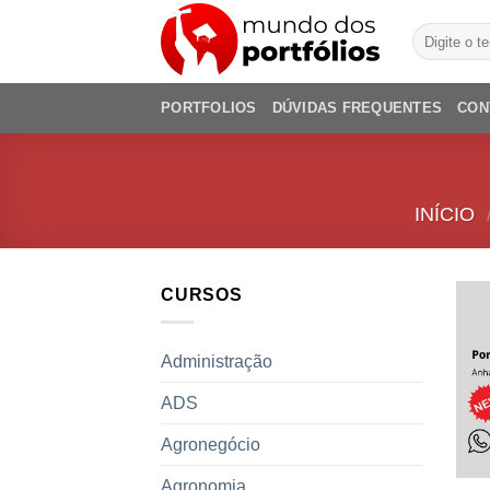
Skip
Pesquisar
to
por:
content
PORTFOLIOS
DÚVIDAS FREQUENTES
CON
INÍCIO
CURSOS
Administração
ADS
Agronegócio
Agronomia