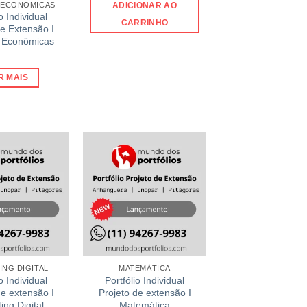
 ECONÔMICAS
ADICIONAR AO
o Individual
CARRINHO
de Extensão I
s Econômicas
R MAIS
ING DIGITAL
MATEMÁTICA
o Individual
Portfólio Individual
de extensão I
Projeto de extensão I
ing Digital
Matemática