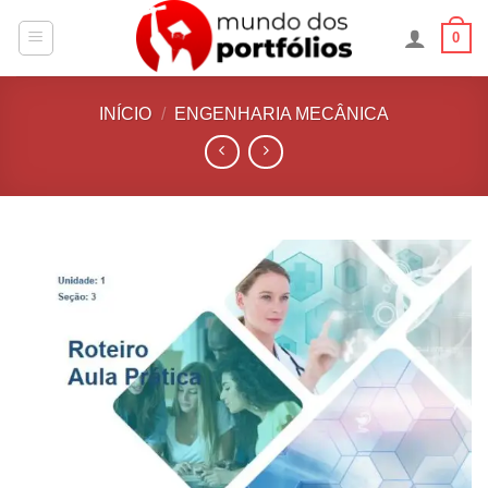
Skip
0
to
content
INÍCIO
/
ENGENHARIA MECÂNICA