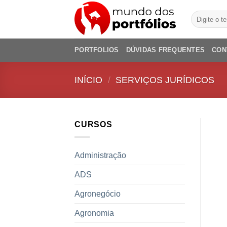
Skip
Pesquisar
to
por:
content
PORTFOLIOS
DÚVIDAS FREQUENTES
CON
INÍCIO
/
SERVIÇOS JURÍDICOS
CURSOS
Administração
ADS
Agronegócio
Agronomia