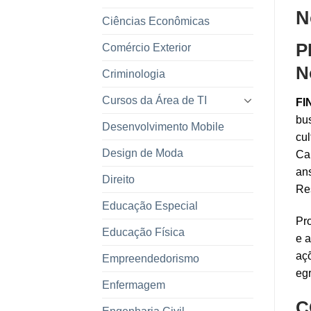
N
Ciências Econômicas
P
Comércio Exterior
N
Criminologia
Cursos da Área de TI
FI
bus
Desenvolvimento Mobile
cul
Design de Moda
Car
ans
Direito
Re
Educação Especial
Pro
Educação Física
e a
açõ
Empreendedorismo
egr
Enfermagem
C