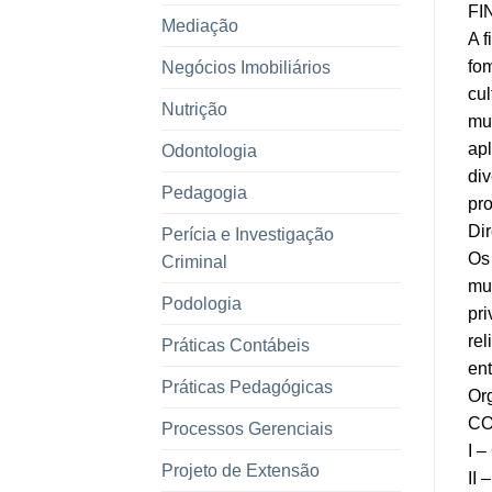
FI
Mediação
A f
fom
Negócios Imobiliários
cul
Nutrição
mul
apl
Odontologia
di
Pedagogia
pro
Dir
Perícia e Investigação
Os 
Criminal
mun
Podologia
pri
rel
Práticas Contábeis
ent
Práticas Pedagógicas
Org
CO
Processos Gerenciais
I –
Projeto de Extensão
II 