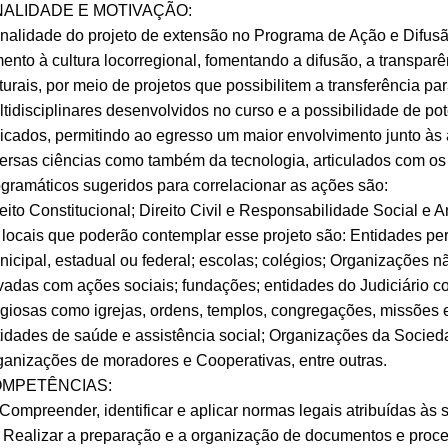
NALIDADE E MOTIVAÇÃO:
inalidade do projeto de extensão no Programa de Ação e Difusã
ento à cultura locorregional, fomentando a difusão, a transpa
turais, por meio de projetos que possibilitem a transferência 
tidisciplinares desenvolvidos no curso e a possibilidade de p
icados, permitindo ao egresso um maior envolvimento junto às 
versas ciências como também da tecnologia, articulados com o
gramáticos sugeridos para correlacionar as ações são:
eito Constitucional; Direito Civil e Responsabilidade Social e A
locais que poderão contemplar esse projeto são: Entidades pe
icipal, estadual ou federal; escolas; colégios; Organizações n
vadas com ações sociais; fundações; entidades do Judiciário c
igiosas como igrejas, ordens, templos, congregações, missões 
idades de saúde e assistência social; Organizações da Socieda
anizações de moradores e Cooperativas, entre outras.
MPETÊNCIAS:
 Compreender, identificar e aplicar normas legais atribuídas às se
– Realizar a preparação e a organização de documentos e proc