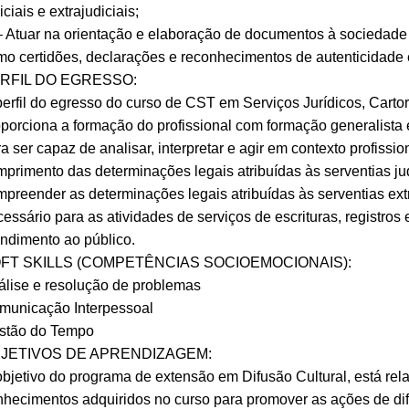
iciais e extrajudiciais;
 – Atuar na orientação e elaboração de documentos à sociedade p
o certidões, declarações e reconhecimentos de autenticidade 
RFIL DO EGRESSO:
erfil do egresso do curso de CST em Serviços Jurídicos, Cartorá
porciona a formação do profissional com formação generalista e 
a ser capaz de analisar, interpretar e agir em contexto profissi
primento das determinações legais atribuídas às serventias judi
preender as determinações legais atribuídas às serventias extra
essário para as atividades de serviços de escrituras, registro
ndimento ao público.
FT SKILLS (COMPETÊNCIAS SOCIOEMOCIONAIS):
álise e resolução de problemas
municação Interpessoal
stão do Tempo
JETIVOS DE APRENDIZAGEM:
bjetivo do programa de extensão em Difusão Cultural, está rel
hecimentos adquiridos no curso para promover as ações de difu