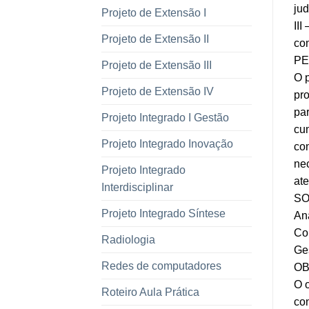
jud
Projeto de Extensão I
III
Projeto de Extensão II
com
PE
Projeto de Extensão III
O p
Projeto de Extensão IV
pro
par
Projeto Integrado I Gestão
cum
Projeto Integrado Inovação
com
nec
Projeto Integrado
ate
Interdisciplinar
SO
Projeto Integrado Síntese
An
Co
Radiologia
Ge
Redes de computadores
OB
O o
Roteiro Aula Prática
con