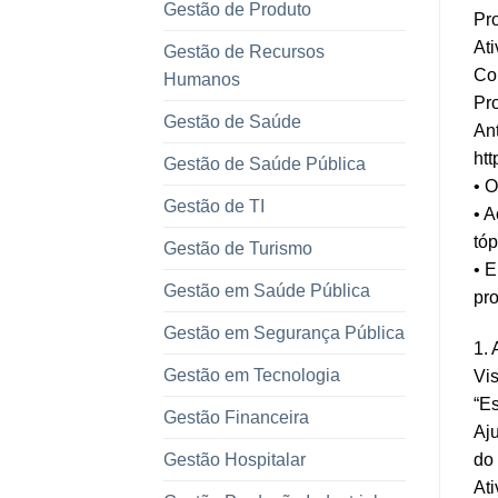
Gestão de Produto
Pr
Ati
Gestão de Recursos
Co
Humanos
Pro
Gestão de Saúde
Ant
ht
Gestão de Saúde Pública
• O
Gestão de TI
• A
tóp
Gestão de Turismo
• E
Gestão em Saúde Pública
pr
Gestão em Segurança Pública
1. 
Gestão em Tecnologia
Vi
“Es
Gestão Financeira
Aju
Gestão Hospitalar
do 
Ati