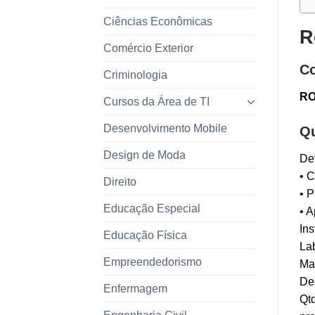
Ciências Econômicas
R
Comércio Exterior
Co
Criminologia
RO
Cursos da Área de TI
Desenvolvimento Mobile
Qu
Design de Moda
Def
• C
Direito
• 
Educação Especial
• A
Ins
Educação Física
Lab
Empreendedorismo
Ma
De
Enfermagem
Qtd