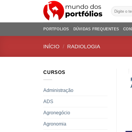
Skip
Pesquisar
to
por:
content
PORTFOLIOS
DÚVIDAS FREQUENTES
CON
INÍCIO
/
RADIOLOGIA
CURSOS
Administração
ADS
Agronegócio
Agronomia