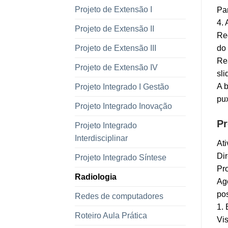
Projeto de Extensão I
Par
4. 
Projeto de Extensão II
Reg
Projeto de Extensão III
do 
Rea
Projeto de Extensão IV
sli
A b
Projeto Integrado I Gestão
pu
Projeto Integrado Inovação
Pr
Projeto Integrado
Interdisciplinar
Ati
Dir
Projeto Integrado Síntese
Pro
Radiologia
Ag
po
Redes de computadores
1. 
Roteiro Aula Prática
Vis