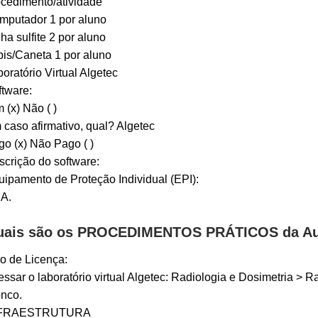
ocedimento/atividade
mputador 1 por aluno
ha sulfite 2 por aluno
is/Caneta 1 por aluno
oratório Virtual Algetec
tware:
 (x) Não ( )
caso afirmativo, qual? Algetec
o (x) Não Pago ( )
crição do software:
ipamento de Proteção Individual (EPI):
A.
ais são os PROCEDIMENTOS PRÁTICOS da Aul
o de Licença:
ssar o laboratório virtual Algetec: Radiologia e Dosimetria > 
onco.
FRAESTRUTURA