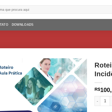
TATO
DOWNLOADS
Rotei
Incid
100
R$
Roteiro Au