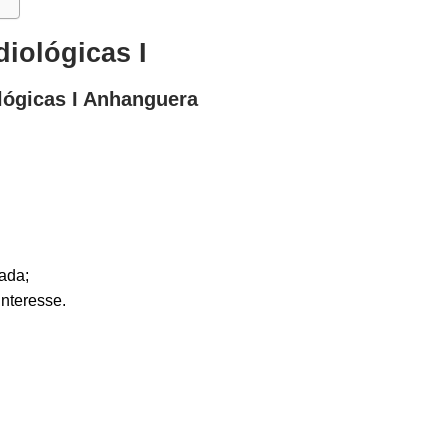
diológicas I
ológicas I Anhanguera
ada;
interesse.