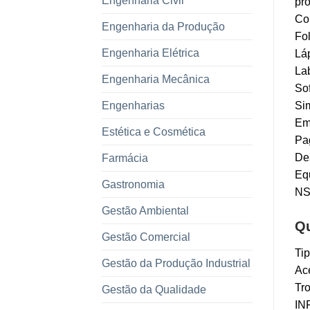
Engenharia Civil
pr
Co
Engenharia da Produção
Fol
Engenharia Elétrica
Láp
Lab
Engenharia Mecânica
Sof
Engenharias
Sim
Em 
Estética e Cosmética
Pag
Des
Farmácia
Equ
Gastronomia
NS
Gestão Ambiental
Qu
Gestão Comercial
Tip
Gestão da Produção Industrial
Ace
Tr
Gestão da Qualidade
IN