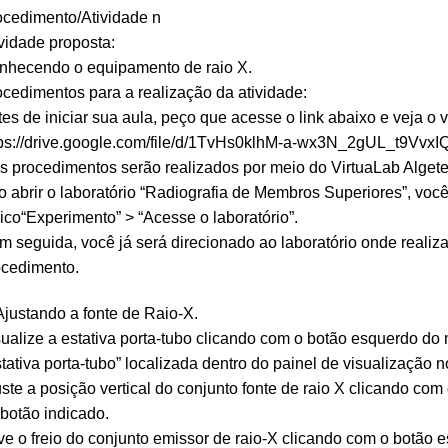
ocedimento/Atividade n
vidade proposta:
nhecendo o equipamento de raio X.
cedimentos para a realização da atividade:
es de iniciar sua aula, peço que acesse o link abaixo e veja o 
tps://drive.google.com/file/d/1TvHs0klhM-a-wx3N_2gUL_t9Vvx
s procedimentos serão realizados por meio do VirtuaLab Algete
o abrir o laboratório “Radiografia de Membros Superiores”, voc
ico“Experimento” > “Acesse o laboratório”.
m seguida, você já será direcionado ao laboratório onde reali
ocedimento.
Ajustando a fonte de Raio-X.
sualize a estativa porta-tubo clicando com o botão esquerdo 
tativa porta-tubo” localizada dentro do painel de visualização n
ste a posição vertical do conjunto fonte de raio X clicando c
botão indicado.
ve o freio do conjunto emissor de raio-X clicando com o botã