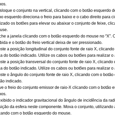
bos.
sloque o conjunto na vertical, clicando com o botão esquerdo
o esquerdo direciona o freio para baixo e o cabo direito para c
lizado os botões para elevar ou abaixar o conjunto de feixe, c
use.
he a janela clicando com o botão esquerdo do mouse no “X”. C
bida e o botão do freio vertical deixa de ser pressionado.
ste a posição longitudinal do conjunto fonte de raio X, clica
a do botão indicado. Utilize os cabos ou botões para realizar o 
ste a posição transversal do conjunto fonte de raio X, clican
a do botão indicado. Utilize os cabos ou botões para realizar o 
ste o ângulo do conjunto fonte de raio X, clicando com o botã
ão indicado.
ve o freio do conjunto emissor de raio-X clicando com o botã
bos.
xibido o indicador gravitacional do ângulo de incidência da rad
ição da esfera neste componente. Mova o conjunto, utilizando 
icando com o botão esquerdo do mouse.