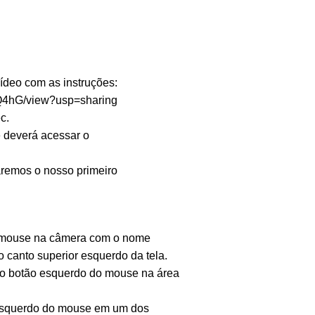
vídeo com as instruções:
IQ4hG/view?usp=sharing
c.
ê deverá acessar o
zaremos o nosso primeiro
do mouse na câmera com o nome
o canto superior esquerdo da tela.
om o botão esquerdo do mouse na área
o esquerdo do mouse em um dos