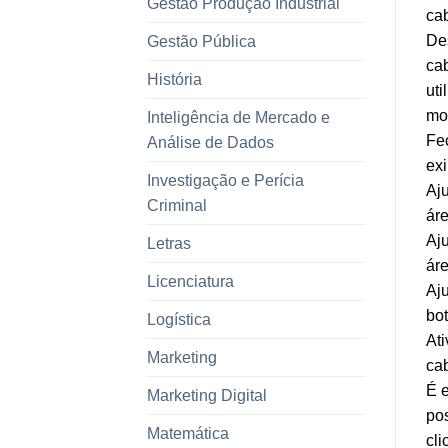
Gestão Produção Industrial
ca
De
Gestão Pública
cab
História
uti
mo
Inteligência de Mercado e
Fec
Análise de Dados
exi
Investigação e Perícia
Aju
Criminal
áre
Aju
Letras
áre
Licenciatura
Aju
bot
Logística
Ati
Marketing
ca
É e
Marketing Digital
pos
Matemática
cl