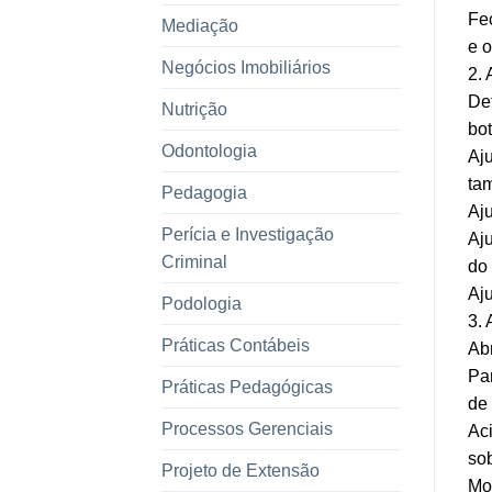
Fec
Mediação
e o
Negócios Imobiliários
2. 
Def
Nutrição
bo
Odontologia
Aju
ta
Pedagogia
Aju
Perícia e Investigação
Aju
Criminal
do 
Aju
Podologia
3.
Práticas Contábeis
Abr
Pa
Práticas Pedagógicas
de 
Processos Gerenciais
Ac
sob
Projeto de Extensão
Mo