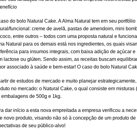
enefício
aso do bolo Natural Cake. A Alma Natural tem em seu portfóli
ural/funcional: creme de avelã, pastas de amendoim, mini bombo
coco, entre outros – todos com uma proposta natural e funciona
a Natural para os demais está nos ingredientes, os quais visam 
ferência para insumos integrais, com baixa adição de açúcar e
 lactose ou glúten. Sendo assim, as receitas buscam equilibrar
or associado à saúde e bem-estar! O caso do bolo Natural Ca
artir de estudos de mercado e muito planejar estrategicamente,
duto no mercado: o Natural Cake, o qual consiste em misturas 
 embalagens de 500g e 1kg.
a dar início a esta nova empreitada a empresa verificou a nec
e novo produto, visando não só à concepção de um produto de
ectativas de seu público-alvo!