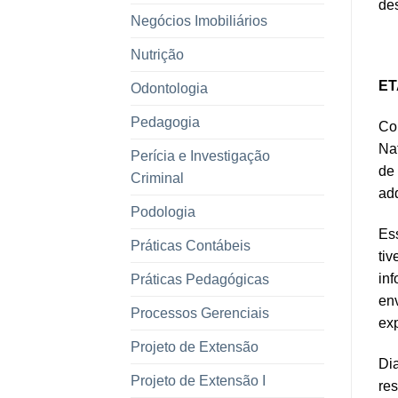
des
Negócios Imobiliários
Nutrição
ET
Odontologia
Pedagogia
Com
Na
Perícia e Investigação
de
Criminal
adq
Podologia
Ess
Práticas Contábeis
tiv
in
Práticas Pedagógicas
en
Processos Gerenciais
ex
Projeto de Extensão
Di
Projeto de Extensão I
re