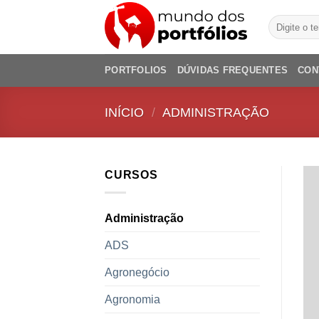
Skip
Pesquisar
to
por:
content
PORTFOLIOS
DÚVIDAS FREQUENTES
CON
INÍCIO
/
ADMINISTRAÇÃO
CURSOS
Administração
ADS
Agronegócio
Agronomia