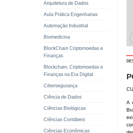
Arquitetura de Dados
Aula Prática Engenharias
Automação Industrial
Biomedicina
BlockChain Criptomoedas e
Finanças
DE
Blockchain, Criptomoedas e
Finanças na Era Digital
P
Cibersegurança
CU
Ciência de Dados
A e
Ciências Biológicas
Bra
exi
Ciências Contábeis
con
Ciências Econômicas
de