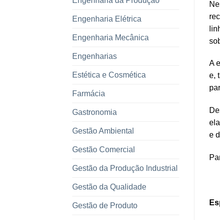
Engenharia da Produção
Nes
rec
Engenharia Elétrica
lin
Engenharia Mecânica
sob
Engenharias
A 
Estética e Cosmética
e, 
par
Farmácia
Des
Gastronomia
el
Gestão Ambiental
e d
Gestão Comercial
Par
Gestão da Produção Industrial
Gestão da Qualidade
Es
Gestão de Produto