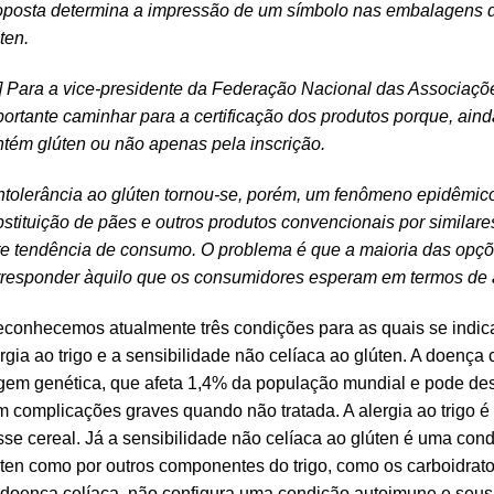
oposta determina a impressão de um símbolo nas embalagens d
ten.
 Para a vice-presidente da Federação Nacional das Associaçõe
ortante caminhar para a certificação dos produtos porque, aind
tém glúten ou não apenas pela inscrição.
ntolerância ao glúten tornou-se, porém, um fenômeno epidêmico 
stituição de pães e outros produtos convencionais por similare
te tendência de consumo. O problema é que a maioria das opçõ
responder àquilo que os consumidores esperam em termos de ap
conhecemos atualmente três condições para as quais se indica 
rgia ao trigo e a sensibilidade não celíaca ao glúten. A doença
gem genética, que afeta 1,4% da população mundial e pode des
 complicações graves quando não tratada. A alergia ao trigo 
se cereal. Já a sensibilidade não celíaca ao glúten é uma con
ten como por outros componentes do trigo, como os carboidrato
 doença celíaca, não configura uma condição autoimune e seus