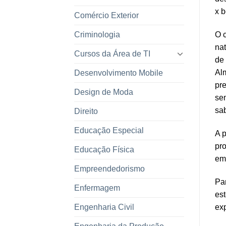
x b
Comércio Exterior
Criminologia
O c
nat
Cursos da Área de TI
de 
Alm
Desenvolvimento Mobile
pre
Design de Moda
sem
sab
Direito
Educação Especial
A p
pro
Educação Física
em
Empreendedorismo
Par
Enfermagem
est
Engenharia Civil
exp