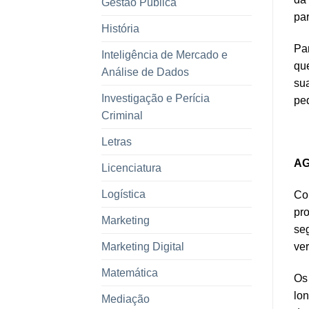
Gestão Pública
par
História
Pa
Inteligência de Mercado e
que
Análise de Dados
sua
Investigação e Perícia
pe
Criminal
Letras
AG
Licenciatura
Logística
Con
pro
Marketing
seg
Marketing Digital
ve
Matemática
Os 
lon
Mediação