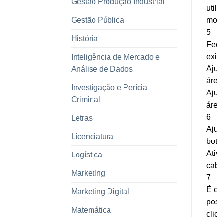
Gestão Produção Industrial
uti
Gestão Pública
mo
5
História
Fec
exi
Inteligência de Mercado e
Aju
Análise de Dados
áre
Investigação e Perícia
Aju
Criminal
áre
6
Letras
Aju
Licenciatura
bot
Ati
Logística
ca
Marketing
7
É e
Marketing Digital
pos
Matemática
cl