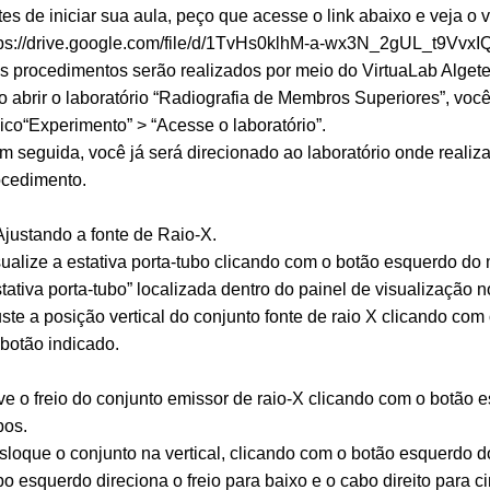
es de iniciar sua aula, peço que acesse o link abaixo e veja o 
tps://drive.google.com/file/d/1TvHs0klhM-a-wx3N_2gUL_t9Vvx
s procedimentos serão realizados por meio do VirtuaLab Algete
o abrir o laboratório “Radiografia de Membros Superiores”, voc
ico“Experimento” > “Acesse o laboratório”.
m seguida, você já será direcionado ao laboratório onde reali
ocedimento.
Ajustando a fonte de Raio-X.
sualize a estativa porta-tubo clicando com o botão esquerdo 
tativa porta-tubo” localizada dentro do painel de visualização n
ste a posição vertical do conjunto fonte de raio X clicando c
botão indicado.
ve o freio do conjunto emissor de raio-X clicando com o botã
bos.
sloque o conjunto na vertical, clicando com o botão esquerdo
o esquerdo direciona o freio para baixo e o cabo direito para c