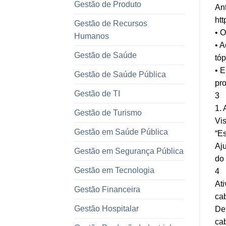
Gestão de Produto
Ant
ht
Gestão de Recursos
• O
Humanos
• A
Gestão de Saúde
tóp
• E
Gestão de Saúde Pública
pr
Gestão de TI
3
1. 
Gestão de Turismo
Vi
Gestão em Saúde Pública
“Es
Aju
Gestão em Segurança Pública
do 
Gestão em Tecnologia
4
Ati
Gestão Financeira
ca
Gestão Hospitalar
De
cab