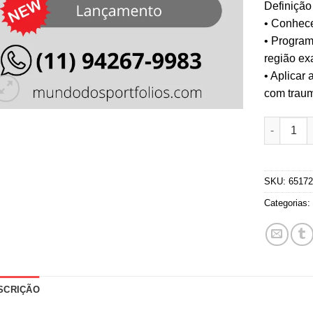
Definição 
• Conhece
• Program
região e
• Aplicar
com trau
Roteiro A
SKU:
6517
Categorias
SCRIÇÃO