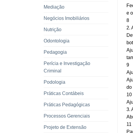
Fec
Mediação
e o
Negócios Imobiliários
8
2. 
Nutrição
Def
Odontologia
bo
Aju
Pedagogia
ta
Perícia e Investigação
9
Criminal
Aju
Aju
Podologia
do 
Práticas Contábeis
10
Aju
Práticas Pedagógicas
3.
Processos Gerenciais
Abr
11
Projeto de Extensão
Pa