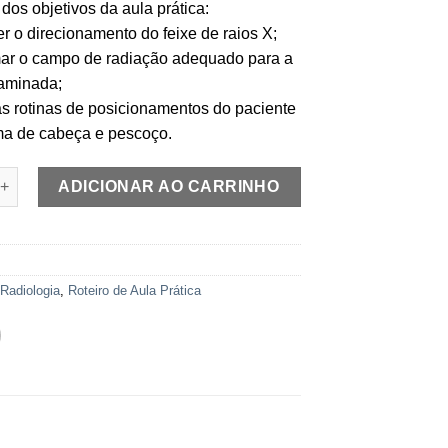
dos objetivos da aula prática:
r o direcionamento do feixe de raios X;
ar o campo de radiação adequado para a
xaminada;
 as rotinas de posicionamentos do paciente
ma de cabeça e pescoço.
ula Prática Exames Radiológicos Especiais quantidade
ADICIONAR AO CARRINHO
2
:
Radiologia
,
Roteiro de Aula Prática