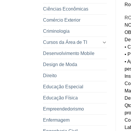
Ro
Ciências Econômicas
RO
Comércio Exterior
NO
Criminologia
OB
Def
Cursos da Área de TI
• C
Desenvolvimento Mobile
• 
• A
Design de Moda
pe
Direito
Ins
Co
Educação Especial
Ma
Educação Física
De
Qtd
Empreendedorismo
pr
Enfermagem
Co
Lab