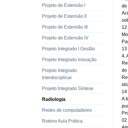
Projeto de Extensão I
de 
Ac
Projeto de Extensão II
sob
Projeto de Extensão III
12
Mo
Projeto de Extensão IV
Par
Projeto Integrado I Gestão
13
4. 
Projeto Integrado Inovação
Reg
do 
Projeto Integrado
Rea
Interdisciplinar
sli
Projeto Integrado Síntese
14
A b
Radiologia
pu
Redes de computadores
Pr
02
Roteiro Aula Prática
Ati