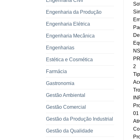
Engenharia Civil
Sof
Sim
Engenharia da Produção
Em 
Engenharia Elétrica
Pag
Des
Engenharia Mecânica
Equ
Engenharias
NS
PR
Estética e Cosmética
2
Farmácia
Tip
Ace
Gastronomia
Tr
Gestão Ambiental
IN
Pr
Gestão Comercial
01
Gestão da Produção Industrial
Ati
Co
Gestão da Qualidade
Pro