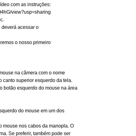
vídeo com as instruções:
IQ4hG/view?usp=sharing
c.
ê deverá acessar o
zaremos o nosso primeiro
do mouse na câmera com o nome
o canto superior esquerdo da tela.
om o botão esquerdo do mouse na área
o esquerdo do mouse em um dos
 do mouse nos cabos da manopla. O
ima. Se preferir, também pode ser