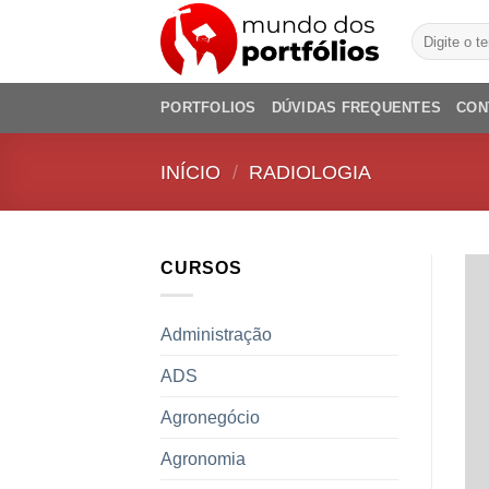
Skip
Pesquisar
to
por:
content
PORTFOLIOS
DÚVIDAS FREQUENTES
CON
INÍCIO
/
RADIOLOGIA
CURSOS
Administração
ADS
Agronegócio
Agronomia